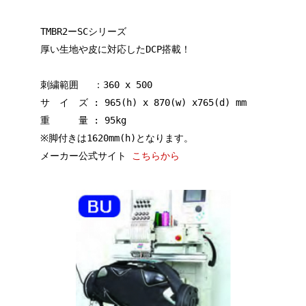
TMBR2ーSCシリーズ
厚い生地や皮に対応したDCP搭載！
刺繍範囲 ：360 x 500
サ イ ズ : 965(h) x 870(w) x765(d) mm
重 量 : 95kg
※脚付きは1620mm(h)となります。
メーカー公式サイト
こちらから